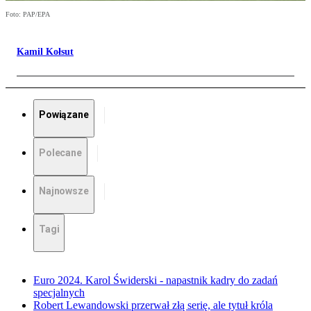
Foto: PAP/EPA
Kamil Kołsut
Powiązane
Polecane
Najnowsze
Tagi
Euro 2024. Karol Świderski - napastnik kadry do zadań
specjalnych
Robert Lewandowski przerwał złą serię, ale tytuł króla