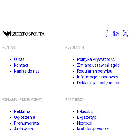
KONTAKT
REGULAMIN
O nas
Polityka Prywatności
Kontakt
Zmiana ustawień zgód
Napisz do nas
Regulamin serwisu
Informacje o nadawcy
Deklaracja dostępności
REKLAMA I PRENUMERATA
PARTNERZY
Reklama
E-kiosk.pl
Ogłoszenia
E-gazety.pl
Prenumerata
Nexto.pl
Archiwum
Mała księgowość