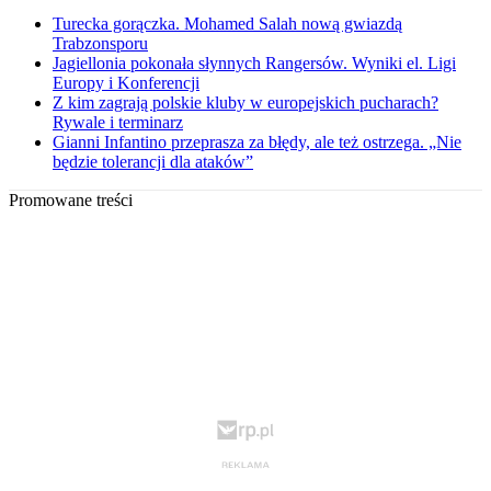
Turecka gorączka. Mohamed Salah nową gwiazdą
Trabzonsporu
Jagiellonia pokonała słynnych Rangersów. Wyniki el. Ligi
Europy i Konferencji
Z kim zagrają polskie kluby w europejskich pucharach?
Rywale i terminarz
Gianni Infantino przeprasza za błędy, ale też ostrzega. „Nie
będzie tolerancji dla ataków”
Promowane treści