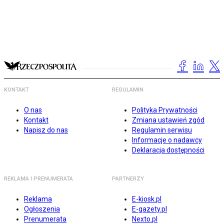
KONTAKT
REGULAMIN
O nas
Polityka Prywatności
Kontakt
Zmiana ustawień zgód
Napisz do nas
Regulamin serwisu
Informacje o nadawcy
Deklaracja dostępności
REKLAMA I PRENUMERATA
PARTNERZY
Reklama
E-kiosk.pl
Ogłoszenia
E-gazety.pl
Prenumerata
Nexto.pl