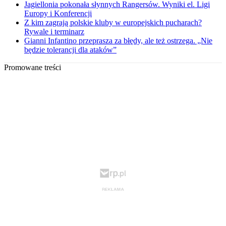
Jagiellonia pokonała słynnych Rangersów. Wyniki el. Ligi
Europy i Konferencji
Z kim zagrają polskie kluby w europejskich pucharach?
Rywale i terminarz
Gianni Infantino przeprasza za błędy, ale też ostrzega. „Nie
będzie tolerancji dla ataków”
Promowane treści