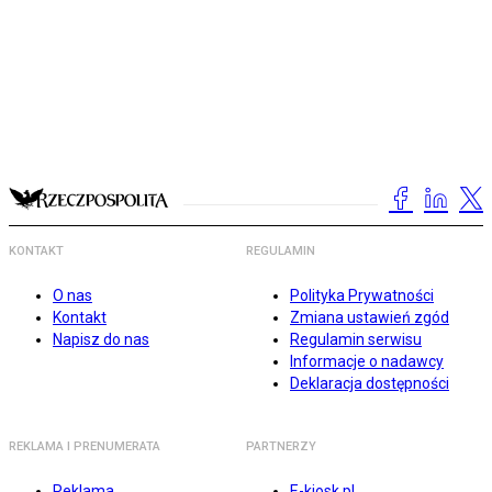
KONTAKT
REGULAMIN
O nas
Polityka Prywatności
Kontakt
Zmiana ustawień zgód
Napisz do nas
Regulamin serwisu
Informacje o nadawcy
Deklaracja dostępności
REKLAMA I PRENUMERATA
PARTNERZY
Reklama
E-kiosk.pl