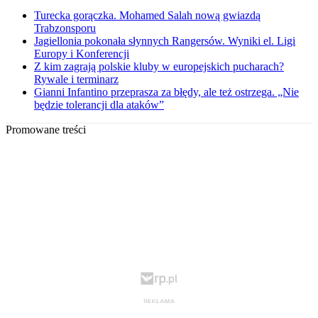
Turecka gorączka. Mohamed Salah nową gwiazdą
Trabzonsporu
Jagiellonia pokonała słynnych Rangersów. Wyniki el. Ligi
Europy i Konferencji
Z kim zagrają polskie kluby w europejskich pucharach?
Rywale i terminarz
Gianni Infantino przeprasza za błędy, ale też ostrzega. „Nie
będzie tolerancji dla ataków”
Promowane treści