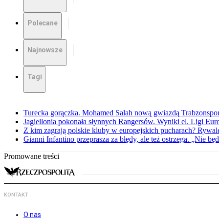
Polecane
Najnowsze
Tagi
Turecka gorączka. Mohamed Salah nową gwiazdą Trabzonspo
Jagiellonia pokonała słynnych Rangersów. Wyniki el. Ligi Eur
Z kim zagrają polskie kluby w europejskich pucharach? Rywale
Gianni Infantino przeprasza za błędy, ale też ostrzega. „Nie będ
Promowane treści
KONTAKT
O nas