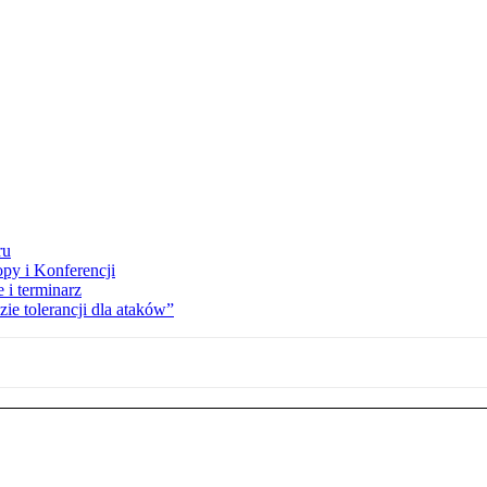
ru
opy i Konferencji
 i terminarz
zie tolerancji dla ataków”