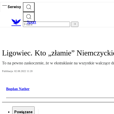
Serwisy
S
port
Ligowiec. Kto „złamie” Niemczycki
To na pewno zaskoczenie, że w ekstraklasie na wszystkie walczące d
Publikacja:
02.08.2022 11:20
Bogdan Nather
Powiązane