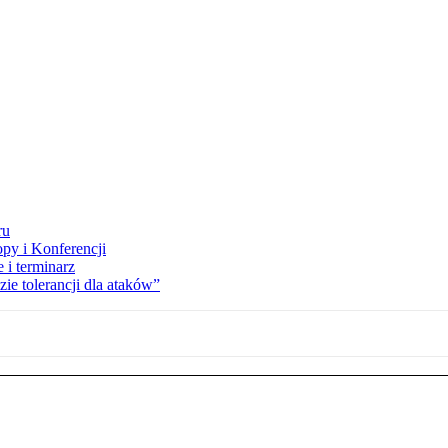
ru
opy i Konferencji
 i terminarz
zie tolerancji dla ataków”