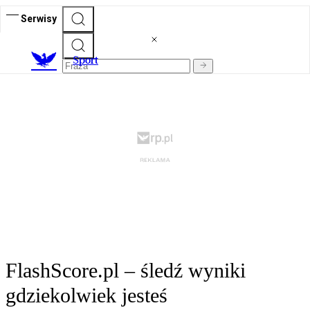
Serwisy
S
port
FlashScore.pl – śledź wyniki
gdziekolwiek jesteś