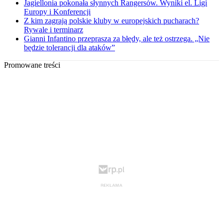
Jagiellonia pokonała słynnych Rangersów. Wyniki el. Ligi
Europy i Konferencji
Z kim zagrają polskie kluby w europejskich pucharach?
Rywale i terminarz
Gianni Infantino przeprasza za błędy, ale też ostrzega. „Nie
będzie tolerancji dla ataków”
Promowane treści