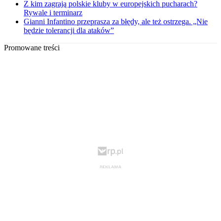
Z kim zagrają polskie kluby w europejskich pucharach?
Rywale i terminarz
Gianni Infantino przeprasza za błędy, ale też ostrzega. „Nie
będzie tolerancji dla ataków”
Promowane treści