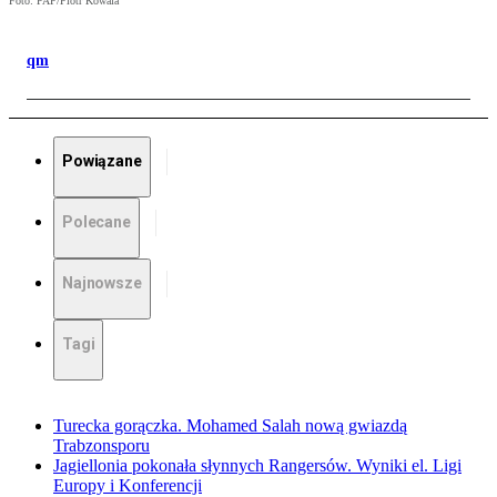
Foto: PAP/Piotr Kowala
qm
Powiązane
Polecane
Najnowsze
Tagi
Turecka gorączka. Mohamed Salah nową gwiazdą
Trabzonsporu
Jagiellonia pokonała słynnych Rangersów. Wyniki el. Ligi
Europy i Konferencji