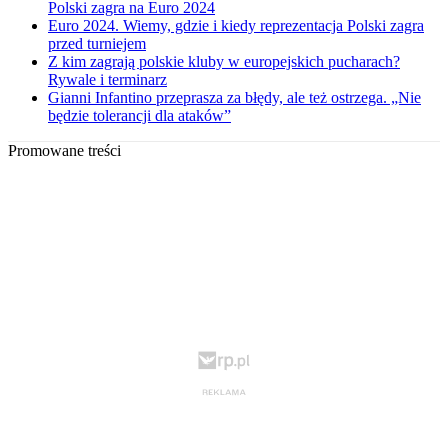
Polski zagra na Euro 2024
Euro 2024. Wiemy, gdzie i kiedy reprezentacja Polski zagra
przed turniejem
Z kim zagrają polskie kluby w europejskich pucharach?
Rywale i terminarz
Gianni Infantino przeprasza za błędy, ale też ostrzega. „Nie
będzie tolerancji dla ataków”
Promowane treści