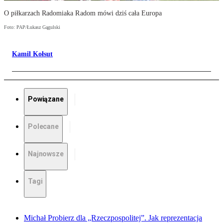
O piłkarzach Radomiaka Radom mówi dziś cała Europa
Foto: PAP/Łukasz Gągulski
Kamil Kołsut
Powiązane
Polecane
Najnowsze
Tagi
Michał Probierz dla „Rzeczpospolitej”. Jak reprezentacja