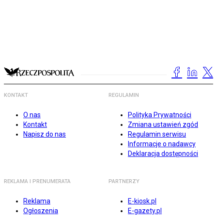
KONTAKT
REGULAMIN
O nas
Polityka Prywatności
Kontakt
Zmiana ustawień zgód
Napisz do nas
Regulamin serwisu
Informacje o nadawcy
Deklaracja dostępności
REKLAMA I PRENUMERATA
PARTNERZY
Reklama
E-kiosk.pl
Ogłoszenia
E-gazety.pl