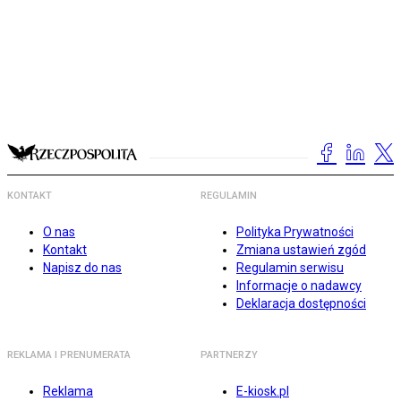
KONTAKT
REGULAMIN
O nas
Polityka Prywatności
Kontakt
Zmiana ustawień zgód
Napisz do nas
Regulamin serwisu
Informacje o nadawcy
Deklaracja dostępności
REKLAMA I PRENUMERATA
PARTNERZY
Reklama
E-kiosk.pl