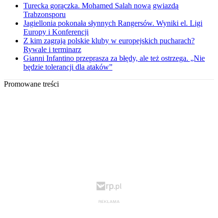
Turecka gorączka. Mohamed Salah nową gwiazdą
Trabzonsporu
Jagiellonia pokonała słynnych Rangersów. Wyniki el. Ligi
Europy i Konferencji
Z kim zagrają polskie kluby w europejskich pucharach?
Rywale i terminarz
Gianni Infantino przeprasza za błędy, ale też ostrzega. „Nie
będzie tolerancji dla ataków”
Promowane treści