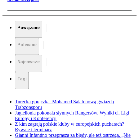
Powiązane
Polecane
Najnowsze
Tagi
Turecka gorączka. Mohamed Salah nową gwiazdą
Trabzonsporu
Jagiellonia pokonała słynnych Rangersów. Wyniki el. Ligi
Europy i Konferencji
Z kim zagrają polskie kluby w europejskich pucharach?
Rywale i terminarz
Gianni Infantino przeprasza za błędy, ale też ostrzega. „Nie