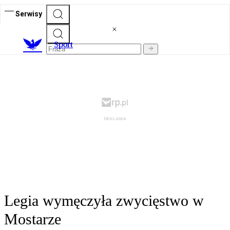
Serwisy
S
port
Legia wymęczyła zwycięstwo w
Mostarze