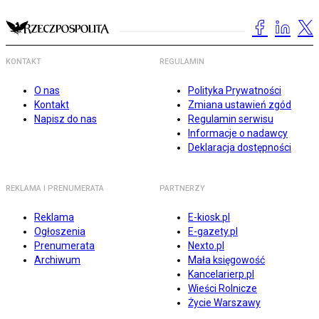
KONTAKT
REGULAMIN
O nas
Polityka Prywatności
Kontakt
Zmiana ustawień zgód
Napisz do nas
Regulamin serwisu
Informacje o nadawcy
Deklaracja dostępności
REKLAMA I PRENUMERATA
PARTNERZY
Reklama
E-kiosk.pl
Ogłoszenia
E-gazety.pl
Prenumerata
Nexto.pl
Archiwum
Mała księgowość
Kancelarierp.pl
Wieści Rolnicze
Życie Warszawy