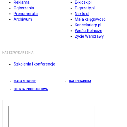
Reklama
E-kiosk.pl
Ogłoszenia
E-gazety.pl
Prenumerata
Nexto.pl
Archiwum
Mała księgowość
Kancelarierp.pl
Wieści Rolnicze
Życie Warszawy
NASZE WYDARZENIA
Szkolenia i konferencje
MAPA STRONY
KALENDARIUM
OFERTA PRODUKTOWA