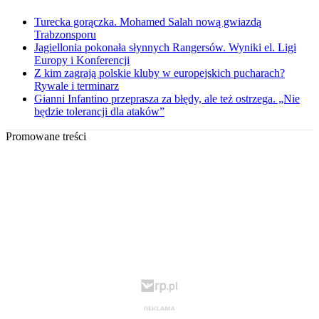
Turecka gorączka. Mohamed Salah nową gwiazdą
Trabzonsporu
Jagiellonia pokonała słynnych Rangersów. Wyniki el. Ligi
Europy i Konferencji
Z kim zagrają polskie kluby w europejskich pucharach?
Rywale i terminarz
Gianni Infantino przeprasza za błędy, ale też ostrzega. „Nie
będzie tolerancji dla ataków”
Promowane treści