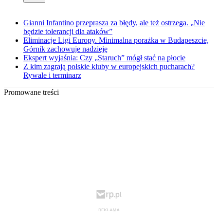
Gianni Infantino przeprasza za błędy, ale też ostrzega. „Nie
będzie tolerancji dla ataków”
Eliminacje Ligi Europy. Minimalna porażka w Budapeszcie,
Górnik zachowuje nadzieję
Ekspert wyjaśnia: Czy „Staruch” mógł stać na płocie
Z kim zagrają polskie kluby w europejskich pucharach?
Rywale i terminarz
Promowane treści