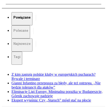
Powiązane
Polecane
Najnowsze
Tagi
Z kim zagrają polskie kluby w europejskich pucharach?
Rywale i terminarz
Gianni Infantino przeprasza za błędy, ale też ostrzega. „Nie
będzie tolerancji dla ataków”
Eliminacje Ligi Europy. Minimalna porażka w Budapeszcie,
Górnik zachowuje nadzieję
Ekspert wyjaśnia: Czy „Staruch” mógł stać na płocie