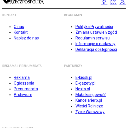
KONTAKT
REGULAMIN
O nas
Polityka Prywatności
Kontakt
Zmiana ustawień zgód
Napisz do nas
Regulamin serwisu
Informacje o nadawcy
Deklaracja dostępności
REKLAMA I PRENUMERATA
PARTNERZY
Reklama
E-kiosk.pl
Ogłoszenia
E-gazety.pl
Prenumerata
Nexto.pl
Archiwum
Mała księgowość
Kancelarierp.pl
Wieści Rolnicze
Życie Warszawy