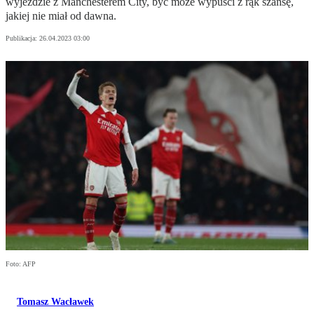
wyjeździe z Manchesterem City, być może wypuści z rąk szansę,
jakiej nie miał od dawna.
Publikacja:
26.04.2023 03:00
Foto: AFP
Tomasz Wacławek