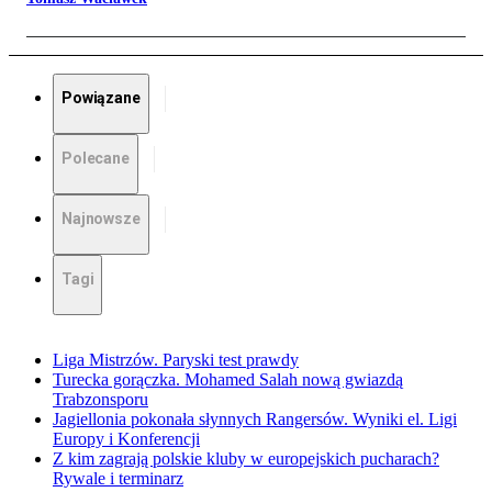
Powiązane
Polecane
Najnowsze
Tagi
Liga Mistrzów. Paryski test prawdy
Turecka gorączka. Mohamed Salah nową gwiazdą
Trabzonsporu
Jagiellonia pokonała słynnych Rangersów. Wyniki el. Ligi
Europy i Konferencji
Z kim zagrają polskie kluby w europejskich pucharach?
Rywale i terminarz