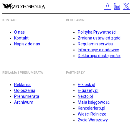
KONTAKT
REGULAMIN
O nas
Polityka Prywatności
Kontakt
Zmiana ustawień zgód
Napisz do nas
Regulamin serwisu
Informacje o nadawcy
Deklaracja dostępności
REKLAMA I PRENUMERATA
PARTNERZY
Reklama
E-kiosk.pl
Ogłoszenia
E-gazety.pl
Prenumerata
Nexto.pl
Archiwum
Mała księgowość
Kancelarierp.pl
Wieści Rolnicze
Życie Warszawy