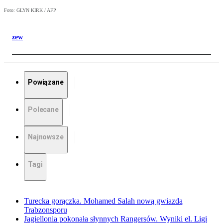
Foto: GLYN KIRK / AFP
zew
Powiązane
Polecane
Najnowsze
Tagi
Turecka gorączka. Mohamed Salah nową gwiazdą
Trabzonsporu
Jagiellonia pokonała słynnych Rangersów. Wyniki el. Ligi