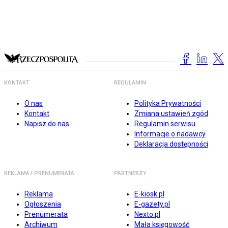
KONTAKT
REGULAMIN
O nas
Polityka Prywatności
Kontakt
Zmiana ustawień zgód
Napisz do nas
Regulamin serwisu
Informacje o nadawcy
Deklaracja dostępności
REKLAMA I PRENUMERATA
PARTNERZY
Reklama
E-kiosk.pl
Ogłoszenia
E-gazety.pl
Prenumerata
Nexto.pl
Archiwum
Mała księgowość