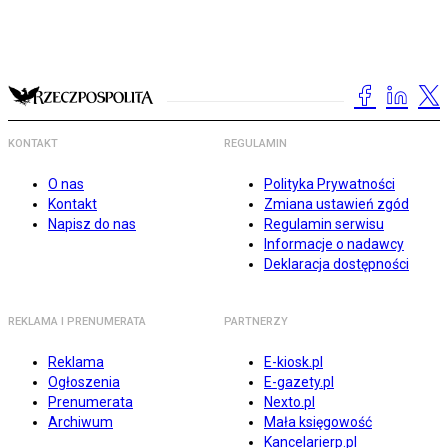
KONTAKT
REGULAMIN
O nas
Polityka Prywatności
Kontakt
Zmiana ustawień zgód
Napisz do nas
Regulamin serwisu
Informacje o nadawcy
Deklaracja dostępności
REKLAMA I PRENUMERATA
PARTNERZY
Reklama
E-kiosk.pl
Ogłoszenia
E-gazety.pl
Prenumerata
Nexto.pl
Archiwum
Mała księgowość
Kancelarierp.pl