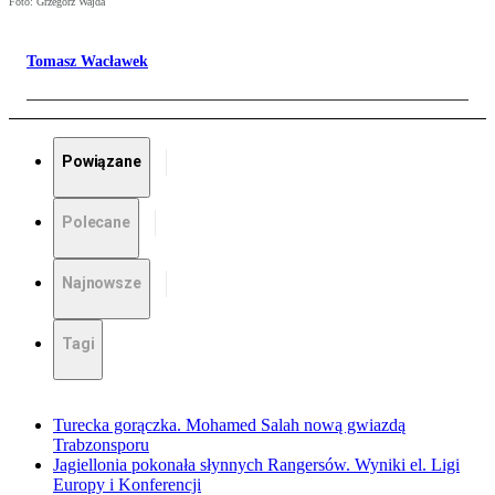
Foto: Grzegorz Wajda
Tomasz Wacławek
Powiązane
Polecane
Najnowsze
Tagi
Turecka gorączka. Mohamed Salah nową gwiazdą
Trabzonsporu
Jagiellonia pokonała słynnych Rangersów. Wyniki el. Ligi
Europy i Konferencji