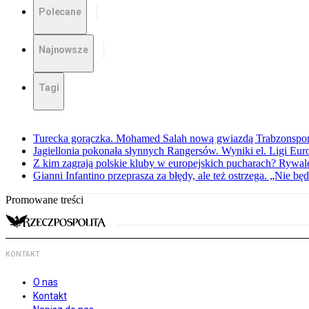
Polecane
Najnowsze
Tagi
Turecka gorączka. Mohamed Salah nową gwiazdą Trabzonspo
Jagiellonia pokonała słynnych Rangersów. Wyniki el. Ligi Eur
Z kim zagrają polskie kluby w europejskich pucharach? Rywale
Gianni Infantino przeprasza za błędy, ale też ostrzega. „Nie będ
Promowane treści
KONTAKT
O nas
Kontakt