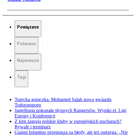
Powiązane
Polecane
Najnowsze
Tagi
Turecka gorączka. Mohamed Salah nową gwiazdą
Trabzonsporu
Jagiellonia pokonała słynnych Rangersów. Wyniki el. Ligi
Europy i Konferencji
Z kim zagrają polskie kluby w europejskich pucharach?
Rywale i terminarz
Gianni Infantino przeprasza za błędy, ale też ostrzega. „Nie