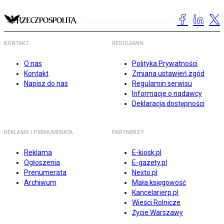
KONTAKT
REGULAMIN
O nas
Polityka Prywatności
Kontakt
Zmiana ustawień zgód
Napisz do nas
Regulamin serwisu
Informacje o nadawcy
Deklaracja dostępności
REKLAMA I PRENUMERATA
PARTNERZY
Reklama
E-kiosk.pl
Ogłoszenia
E-gazety.pl
Prenumerata
Nexto.pl
Archiwum
Mała księgowość
Kancelarierp.pl
Wieści Rolnicze
Życie Warszawy