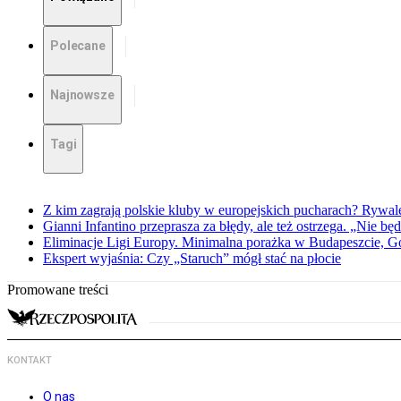
Polecane
Najnowsze
Tagi
Z kim zagrają polskie kluby w europejskich pucharach? Rywale
Gianni Infantino przeprasza za błędy, ale też ostrzega. „Nie będ
Eliminacje Ligi Europy. Minimalna porażka w Budapeszcie, G
Ekspert wyjaśnia: Czy „Staruch” mógł stać na płocie
Promowane treści
KONTAKT
O nas