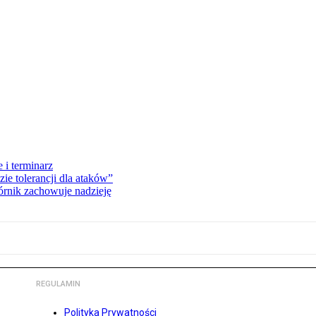
 i terminarz
zie tolerancji dla ataków”
órnik zachowuje nadzieję
REGULAMIN
Polityka Prywatności