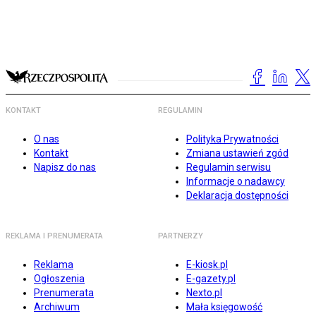
KONTAKT
REGULAMIN
O nas
Polityka Prywatności
Kontakt
Zmiana ustawień zgód
Napisz do nas
Regulamin serwisu
Informacje o nadawcy
Deklaracja dostępności
REKLAMA I PRENUMERATA
PARTNERZY
Reklama
E-kiosk.pl
Ogłoszenia
E-gazety.pl
Prenumerata
Nexto.pl
Archiwum
Mała księgowość