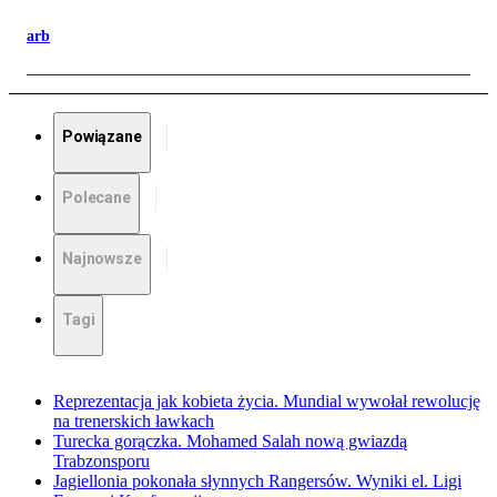
arb
Powiązane
Polecane
Najnowsze
Tagi
Reprezentacja jak kobieta życia. Mundial wywołał rewolucję
na trenerskich ławkach
Turecka gorączka. Mohamed Salah nową gwiazdą
Trabzonsporu
Jagiellonia pokonała słynnych Rangersów. Wyniki el. Ligi