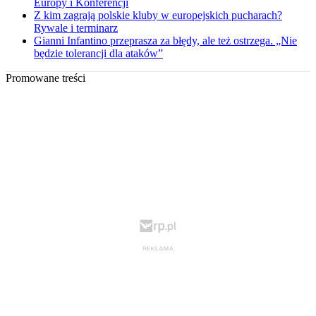
Europy i Konferencji
Z kim zagrają polskie kluby w europejskich pucharach?
Rywale i terminarz
Gianni Infantino przeprasza za błędy, ale też ostrzega. „Nie
będzie tolerancji dla ataków”
Promowane treści