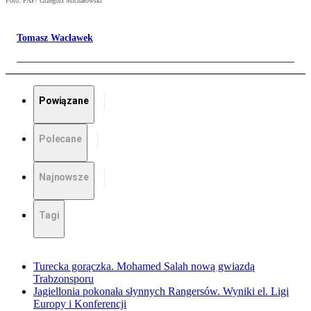
Foto: PAP/ Grzegorz Michałowski
Tomasz Wacławek
Powiązane
Polecane
Najnowsze
Tagi
Turecka gorączka. Mohamed Salah nową gwiazdą
Trabzonsporu
Jagiellonia pokonała słynnych Rangersów. Wyniki el. Ligi
Europy i Konferencji