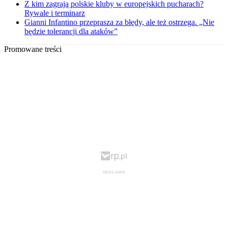
Z kim zagrają polskie kluby w europejskich pucharach?
Rywale i terminarz
Gianni Infantino przeprasza za błędy, ale też ostrzega. „Nie
będzie tolerancji dla ataków”
Promowane treści