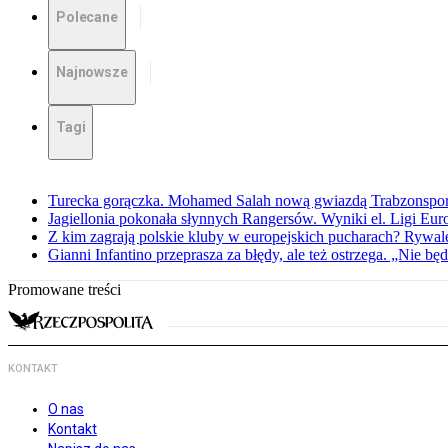
Polecane
Najnowsze
Tagi
Turecka gorączka. Mohamed Salah nową gwiazdą Trabzonspo
Jagiellonia pokonała słynnych Rangersów. Wyniki el. Ligi Eur
Z kim zagrają polskie kluby w europejskich pucharach? Rywale
Gianni Infantino przeprasza za błędy, ale też ostrzega. „Nie będ
Promowane treści
KONTAKT
O nas
Kontakt