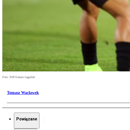
Foto: PAP/Łukasz Gągulski
Tomasz Wacławek
Powiązane