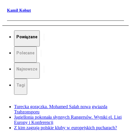
Kamil Kołsut
Powiązane
Polecane
Najnowsze
Tagi
Turecka gorączka. Mohamed Salah nową gwiazdą
Trabzonsporu
Jagiellonia pokonała słynnych Rangersów. Wyniki el. Ligi
Europy i Konferencji
Z kim zagrają polskie kluby w europejskich pucharach?