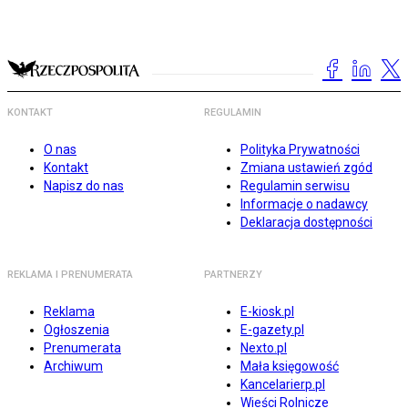
KONTAKT
REGULAMIN
O nas
Polityka Prywatności
Kontakt
Zmiana ustawień zgód
Napisz do nas
Regulamin serwisu
Informacje o nadawcy
Deklaracja dostępności
REKLAMA I PRENUMERATA
PARTNERZY
Reklama
E-kiosk.pl
Ogłoszenia
E-gazety.pl
Prenumerata
Nexto.pl
Archiwum
Mała księgowość
Kancelarierp.pl
Wieści Rolnicze