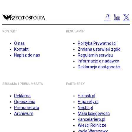
KONTAKT
REGULAMIN
O nas
Polityka Prywatności
Kontakt
Zmiana ustawień zgód
Napisz do nas
Regulamin serwisu
Informacje o nadawcy
Deklaracja dostępności
REKLAMA I PRENUMERATA
PARTNERZY
Reklama
E-kiosk.pl
Ogłoszenia
E-gazety.pl
Prenumerata
Nexto.pl
Archiwum
Mała księgowość
Kancelarierp.pl
Wieści Rolnicze
Życie Warszawy