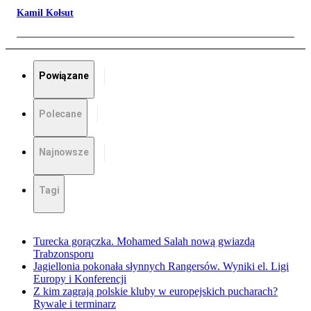
Kamil Kołsut
Powiązane
Polecane
Najnowsze
Tagi
Turecka gorączka. Mohamed Salah nową gwiazdą
Trabzonsporu
Jagiellonia pokonała słynnych Rangersów. Wyniki el. Ligi
Europy i Konferencji
Z kim zagrają polskie kluby w europejskich pucharach?
Rywale i terminarz