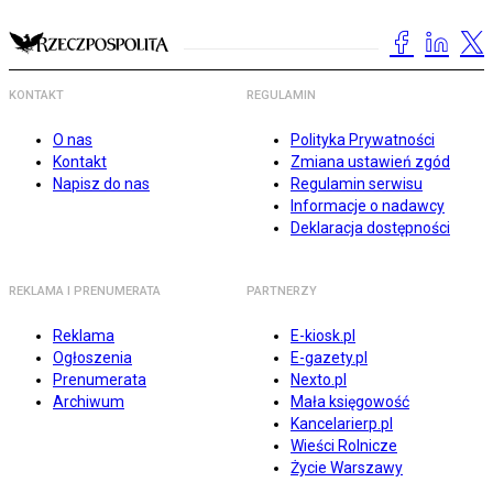
KONTAKT
REGULAMIN
O nas
Polityka Prywatności
Kontakt
Zmiana ustawień zgód
Napisz do nas
Regulamin serwisu
Informacje o nadawcy
Deklaracja dostępności
REKLAMA I PRENUMERATA
PARTNERZY
Reklama
E-kiosk.pl
Ogłoszenia
E-gazety.pl
Prenumerata
Nexto.pl
Archiwum
Mała księgowość
Kancelarierp.pl
Wieści Rolnicze
Życie Warszawy