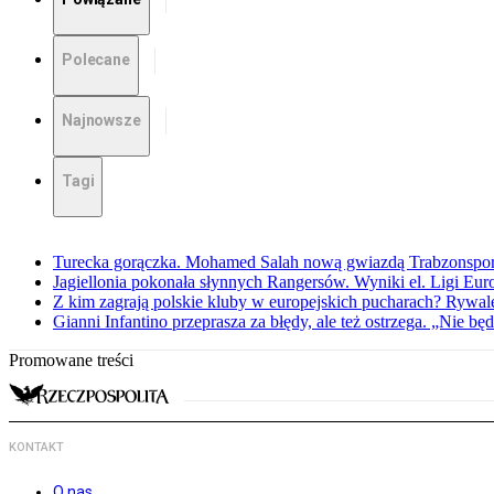
Polecane
Najnowsze
Tagi
Turecka gorączka. Mohamed Salah nową gwiazdą Trabzonspo
Jagiellonia pokonała słynnych Rangersów. Wyniki el. Ligi Eur
Z kim zagrają polskie kluby w europejskich pucharach? Rywale
Gianni Infantino przeprasza za błędy, ale też ostrzega. „Nie będ
Promowane treści
KONTAKT
O nas