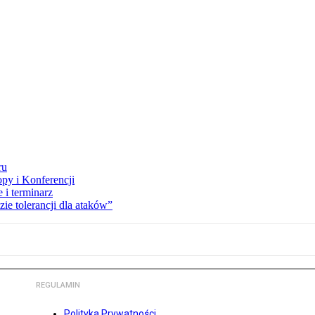
ru
opy i Konferencji
 i terminarz
zie tolerancji dla ataków”
REGULAMIN
Polityka Prywatności