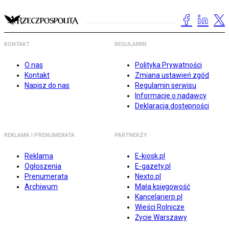
KONTAKT
REGULAMIN
O nas
Polityka Prywatności
Kontakt
Zmiana ustawień zgód
Napisz do nas
Regulamin serwisu
Informacje o nadawcy
Deklaracja dostępności
REKLAMA I PRENUMERATA
PARTNERZY
Reklama
E-kiosk.pl
Ogłoszenia
E-gazety.pl
Prenumerata
Nexto.pl
Archiwum
Mała księgowość
Kancelarierp.pl
Wieści Rolnicze
Życie Warszawy