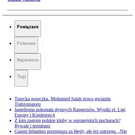
Powiązane
Polecane
Najnowsze
Tagi
Turecka gorączka. Mohamed Salah nową gwiazdą
Trabzonsporu
Jagiellonia pokonała słynnych Rangersów. Wyniki el. Ligi
Europy i Konferencji
Z kim zagrają polskie kluby w europejskich pucharach?
Rywale i terminarz
Gianni Infantino przeprasza za błędy, ale też ostrzega. „Nie