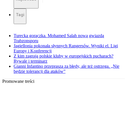
Tagi
Turecka gorączka. Mohamed Salah nową gwiazdą
Trabzonsporu
Jagiellonia pokonała słynnych Rangersów. Wyniki el. Ligi
Europy i Konferencji
Z kim zagrają polskie kluby w europejskich pucharach?
Rywale i terminarz
Gianni Infantino przeprasza za błędy, ale też ostrzega. „Nie
będzie tolerancji dla ataków”
Promowane treści