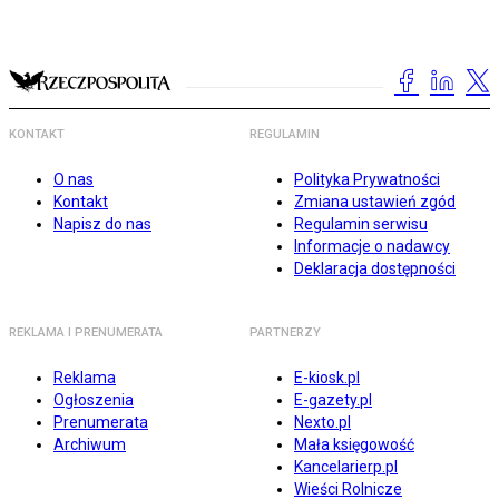
KONTAKT
REGULAMIN
O nas
Polityka Prywatności
Kontakt
Zmiana ustawień zgód
Napisz do nas
Regulamin serwisu
Informacje o nadawcy
Deklaracja dostępności
REKLAMA I PRENUMERATA
PARTNERZY
Reklama
E-kiosk.pl
Ogłoszenia
E-gazety.pl
Prenumerata
Nexto.pl
Archiwum
Mała księgowość
Kancelarierp.pl
Wieści Rolnicze