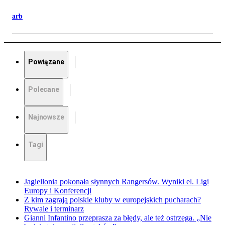
arb
Powiązane
Polecane
Najnowsze
Tagi
Jagiellonia pokonała słynnych Rangersów. Wyniki el. Ligi
Europy i Konferencji
Z kim zagrają polskie kluby w europejskich pucharach?
Rywale i terminarz
Gianni Infantino przeprasza za błędy, ale też ostrzega. „Nie