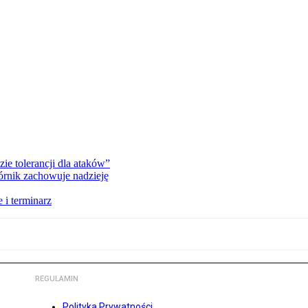
zie tolerancji dla ataków”
órnik zachowuje nadzieję
 i terminarz
REGULAMIN
Polityka Prywatności