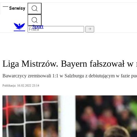
Serwisy
S
port
Liga Mistrzów. Bayern fałszował w 
Bawarczycy zremisowali 1:1 w Salzburgu z debiutującym w fazie puc
Publikacja:
16.02.2022 23:14