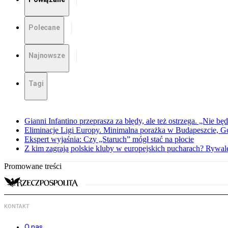
Polecane
Najnowsze
Tagi
Gianni Infantino przeprasza za błędy, ale też ostrzega. „Nie będ
Eliminacje Ligi Europy. Minimalna porażka w Budapeszcie, G
Ekspert wyjaśnia: Czy „Staruch” mógł stać na płocie
Z kim zagrają polskie kluby w europejskich pucharach? Rywale
Promowane treści
KONTAKT
O nas