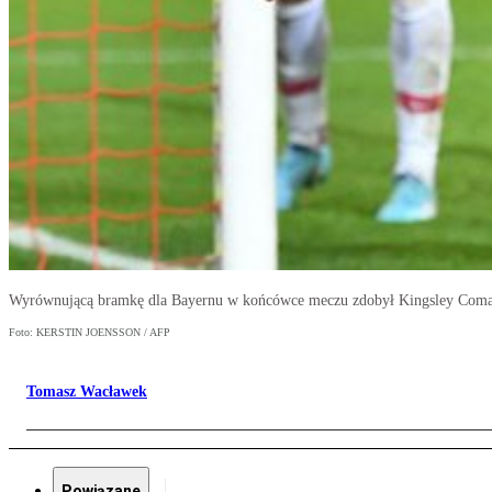
Wyrównującą bramkę dla Bayernu w końcówce meczu zdobył Kingsley Coman
Foto: KERSTIN JOENSSON / AFP
Tomasz Wacławek
Powiązane