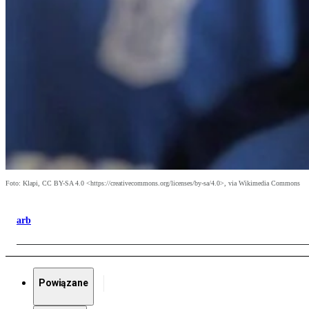
Foto: Klapi, CC BY-SA 4.0 <https://creativecommons.org/licenses/by-sa/4.0>, via Wikimedia Commons
arb
Powiązane