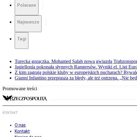
Polecane
Najnowsze
Tagi
Turecka gorączka. Mohamed Salah nową gwiazdą Trabzonspo
Jagiellonia pokonała słynnych Rangersów. Wyniki el. Ligi Eur
Z kim zagrają polskie kluby w europejskich pucharach? Rywale
Gianni Infantino przeprasza za błędy, ale też ostrzega. „Nie będ
Promowane treści
KONTAKT
O nas
Kontakt