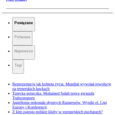
Powiązane
Polecane
Najnowsze
Tagi
Reprezentacja jak kobieta życia. Mundial wywołał rewolucję
na trenerskich ławkach
Turecka gorączka. Mohamed Salah nową gwiazdą
Trabzonsporu
Jagiellonia pokonała słynnych Rangersów. Wyniki el. Ligi
Europy i Konferencji
Z kim zagrają polskie kluby w europejskich pucharach?