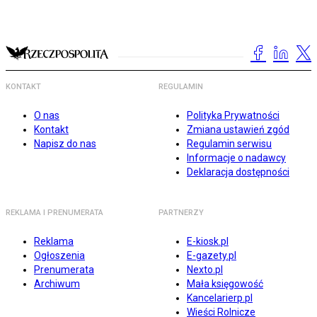
KONTAKT
REGULAMIN
O nas
Polityka Prywatności
Kontakt
Zmiana ustawień zgód
Napisz do nas
Regulamin serwisu
Informacje o nadawcy
Deklaracja dostępności
REKLAMA I PRENUMERATA
PARTNERZY
Reklama
E-kiosk.pl
Ogłoszenia
E-gazety.pl
Prenumerata
Nexto.pl
Archiwum
Mała księgowość
Kancelarierp.pl
Wieści Rolnicze