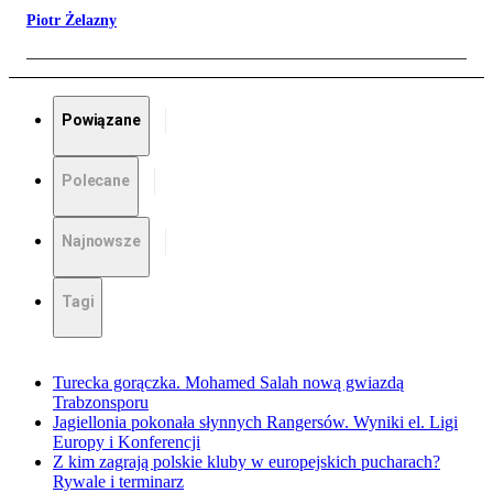
Piotr Żelazny
Powiązane
Polecane
Najnowsze
Tagi
Turecka gorączka. Mohamed Salah nową gwiazdą
Trabzonsporu
Jagiellonia pokonała słynnych Rangersów. Wyniki el. Ligi
Europy i Konferencji
Z kim zagrają polskie kluby w europejskich pucharach?
Rywale i terminarz