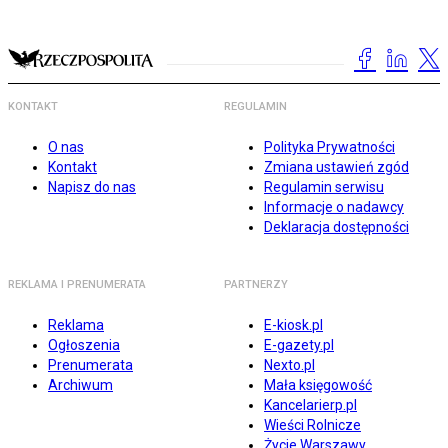
KONTAKT
REGULAMIN
O nas
Polityka Prywatności
Kontakt
Zmiana ustawień zgód
Napisz do nas
Regulamin serwisu
Informacje o nadawcy
Deklaracja dostępności
REKLAMA I PRENUMERATA
PARTNERZY
Reklama
E-kiosk.pl
Ogłoszenia
E-gazety.pl
Prenumerata
Nexto.pl
Archiwum
Mała księgowość
Kancelarierp.pl
Wieści Rolnicze
Życie Warszawy