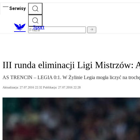
Serwisy
S
port
III runda eliminacji Ligi Mistrzów:
AS TRENCIN – LEGIA 0:1. W Żylinie Legia mogła liczyć na trochę 
Aktualizacja:
27.07.2016 22:32
Publikacja:
27.07.2016 22:28