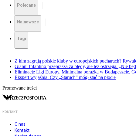
Polecane
Najnowsze
Tagi
Z kim zagrają polskie kluby w europejskich pucharach? Rywale
Gianni Infantino przeprasza za błędy, ale też ostrzega. „Nie będ
Eliminacje Ligi Europy. Minimalna porażka w Budapeszcie, G
Ekspert wyjaśnia: Czy „Staruch” mógł stać na płocie
Promowane treści
KONTAKT
O nas
Kontakt