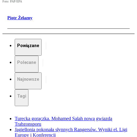
Foto: PAP/EPA
Piotr Żelazny
Powiązane
Polecane
Najnowsze
Tagi
Turecka gorączka. Mohamed Salah nową gwiazdą
Trabzonsporu
Jagiellonia pokonała słynnych Rangersów. Wyniki el. Ligi
Europy i Konferencji