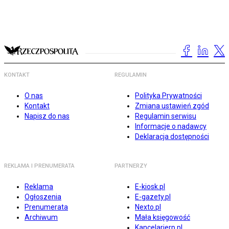
KONTAKT
REGULAMIN
O nas
Polityka Prywatności
Kontakt
Zmiana ustawień zgód
Napisz do nas
Regulamin serwisu
Informacje o nadawcy
Deklaracja dostępności
REKLAMA I PRENUMERATA
PARTNERZY
Reklama
E-kiosk.pl
Ogłoszenia
E-gazety.pl
Prenumerata
Nexto.pl
Archiwum
Mała księgowość
Kancelarierp.pl