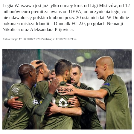
Legia Warszawa jest już tylko o mały krok od Ligi Mistrzów, od 12
milionów euro premii za awans od UEFA, od uczynienia tego, co
nie udawało się polskim klubom przez 20 ostatnich lat. W Dublinie
pokonała mistrza Irlandii – Dundalk FC 2:0, po golach Nemanji
Nikolicia oraz Aleksandara Prijovicia.
Aktualizacja:
17.08.2016 23:28
Publikacja:
17.08.2016 21:45
5 zdjęć
Zobacz