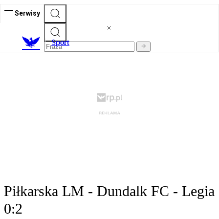
Serwisy
S
port
Piłkarska LM - Dundalk FC - Legia
0:2