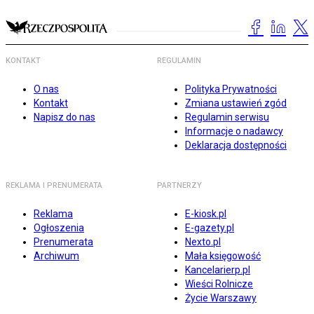
KONTAKT
REGULAMIN
O nas
Polityka Prywatności
Kontakt
Zmiana ustawień zgód
Napisz do nas
Regulamin serwisu
Informacje o nadawcy
Deklaracja dostępności
REKLAMA I PRENUMERATA
PARTNERZY
Reklama
E-kiosk.pl
Ogłoszenia
E-gazety.pl
Prenumerata
Nexto.pl
Archiwum
Mała księgowość
Kancelarierp.pl
Wieści Rolnicze
Życie Warszawy