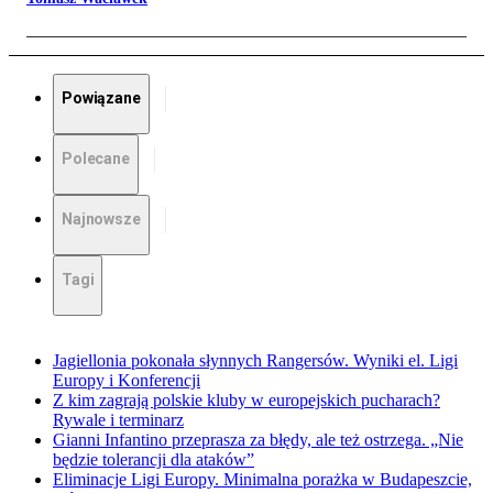
Powiązane
Polecane
Najnowsze
Tagi
Jagiellonia pokonała słynnych Rangersów. Wyniki el. Ligi
Europy i Konferencji
Z kim zagrają polskie kluby w europejskich pucharach?
Rywale i terminarz
Gianni Infantino przeprasza za błędy, ale też ostrzega. „Nie
będzie tolerancji dla ataków”
Eliminacje Ligi Europy. Minimalna porażka w Budapeszcie,