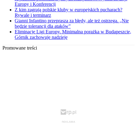
Europy i Konferencji
Z kim zagrają polskie kluby w europejskich pucharach?
Rywale i terminarz
Gianni Infantino przeprasza za błędy, ale też ostrzega. „Nie
będzie tolerancji dla ataków”
Eliminacje Ligi Europy. Minimalna porażka w Budapeszcie,
Górnik zachowuje nadzieję
Promowane treści