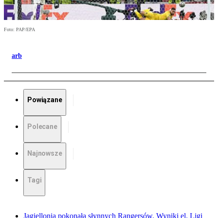
Foto: PAP/EPA
arb
Powiązane
Polecane
Najnowsze
Tagi
Jagiellonia pokonała słynnych Rangersów. Wyniki el. Ligi