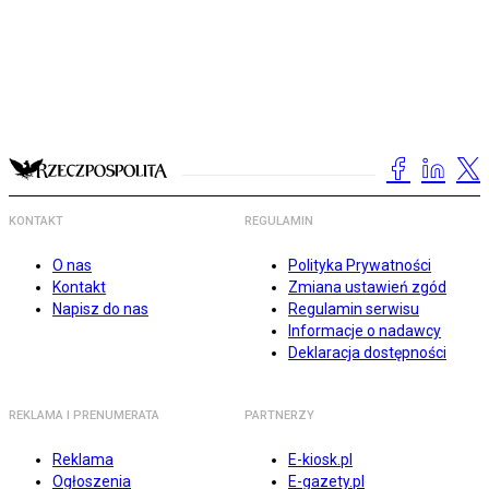
KONTAKT
REGULAMIN
O nas
Polityka Prywatności
Kontakt
Zmiana ustawień zgód
Napisz do nas
Regulamin serwisu
Informacje o nadawcy
Deklaracja dostępności
REKLAMA I PRENUMERATA
PARTNERZY
Reklama
E-kiosk.pl
Ogłoszenia
E-gazety.pl