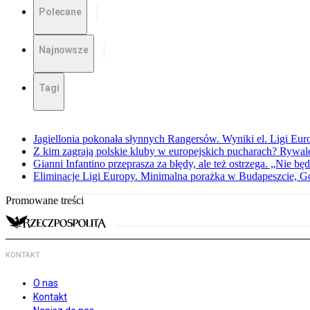
Polecane
Najnowsze
Tagi
Jagiellonia pokonała słynnych Rangersów. Wyniki el. Ligi Eur
Z kim zagrają polskie kluby w europejskich pucharach? Rywale
Gianni Infantino przeprasza za błędy, ale też ostrzega. „Nie będ
Eliminacje Ligi Europy. Minimalna porażka w Budapeszcie, G
Promowane treści
KONTAKT
O nas
Kontakt