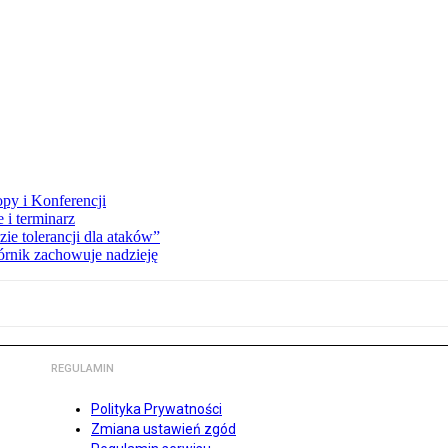
opy i Konferencji
 i terminarz
zie tolerancji dla ataków”
órnik zachowuje nadzieję
REGULAMIN
Polityka Prywatności
Zmiana ustawień zgód