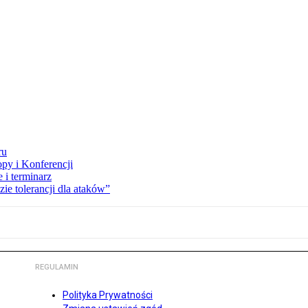
ru
opy i Konferencji
 i terminarz
zie tolerancji dla ataków”
REGULAMIN
Polityka Prywatności