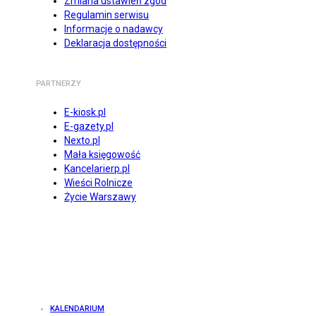
Zmiana ustawień zgód
Regulamin serwisu
Informacje o nadawcy
Deklaracja dostępności
PARTNERZY
E-kiosk.pl
E-gazety.pl
Nexto.pl
Mała księgowość
Kancelarierp.pl
Wieści Rolnicze
Życie Warszawy
KALENDARIUM