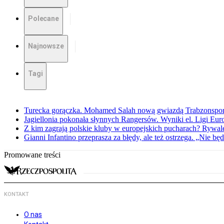
Polecane
Najnowsze
Tagi
Turecka gorączka. Mohamed Salah nową gwiazdą Trabzonspo
Jagiellonia pokonała słynnych Rangersów. Wyniki el. Ligi Eur
Z kim zagrają polskie kluby w europejskich pucharach? Rywale
Gianni Infantino przeprasza za błędy, ale też ostrzega. „Nie będ
Promowane treści
KONTAKT
O nas