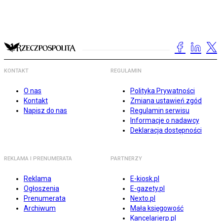
KONTAKT
REGULAMIN
O nas
Polityka Prywatności
Kontakt
Zmiana ustawień zgód
Napisz do nas
Regulamin serwisu
Informacje o nadawcy
Deklaracja dostępności
REKLAMA I PRENUMERATA
PARTNERZY
Reklama
E-kiosk.pl
Ogłoszenia
E-gazety.pl
Prenumerata
Nexto.pl
Archiwum
Mała księgowość
Kancelarierp.pl