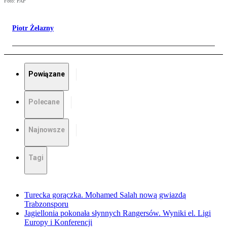
Foto: PAP
Piotr Żelazny
Powiązane
Polecane
Najnowsze
Tagi
Turecka gorączka. Mohamed Salah nową gwiazdą
Trabzonsporu
Jagiellonia pokonała słynnych Rangersów. Wyniki el. Ligi
Europy i Konferencji