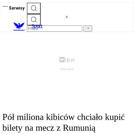
Serwisy
S
port
Pół miliona kibiców chciało kupić
bilety na mecz z Rumunią