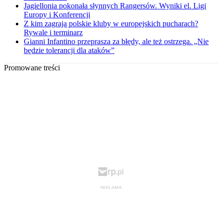
Jagiellonia pokonała słynnych Rangersów. Wyniki el. Ligi
Europy i Konferencji
Z kim zagrają polskie kluby w europejskich pucharach?
Rywale i terminarz
Gianni Infantino przeprasza za błędy, ale też ostrzega. „Nie
będzie tolerancji dla ataków”
Promowane treści