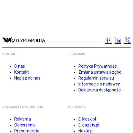
KONTAKT
REGULAMIN
O nas
Polityka Prywatności
Kontakt
Zmiana ustawień zgód
Napisz do nas
Regulamin serwisu
Informacje o nadawcy
Deklaracja dostępności
REKLAMA I PRENUMERATA
PARTNERZY
Reklama
E-kiosk.pl
Ogłoszenia
E-gazety.pl
Prenumerata
Nexto.pl