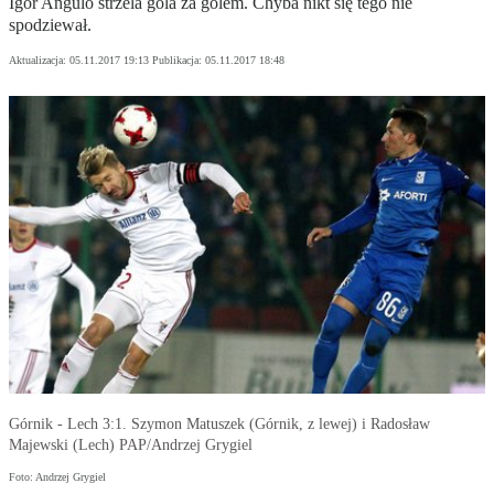
Igor Angulo strzela gola za golem. Chyba nikt się tego nie
spodziewał.
Aktualizacja:
05.11.2017 19:13
Publikacja:
05.11.2017 18:48
Górnik - Lech 3:1. Szymon Matuszek (Górnik, z lewej) i Radosław
Majewski (Lech) PAP/Andrzej Grygiel
Foto: Andrzej Grygiel