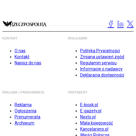
KONTAKT
REGULAMIN
O nas
Polityka Prywatności
Kontakt
Zmiana ustawień zgód
Napisz do nas
Regulamin serwisu
Informacje o nadawcy
Deklaracja dostępności
REKLAMA I PRENUMERATA
PARTNERZY
Reklama
E-kiosk.pl
Ogłoszenia
E-gazety.pl
Prenumerata
Nexto.pl
Archiwum
Mała księgowość
Kancelarierp.pl
Wieści Rolnicze