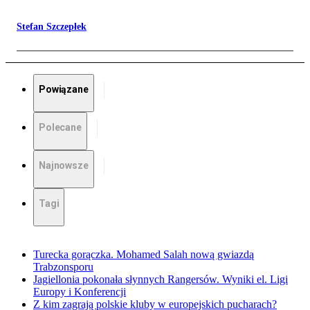
Stefan Szczepłek
Powiązane
Polecane
Najnowsze
Tagi
Turecka gorączka. Mohamed Salah nową gwiazdą
Trabzonsporu
Jagiellonia pokonała słynnych Rangersów. Wyniki el. Ligi
Europy i Konferencji
Z kim zagrają polskie kluby w europejskich pucharach?