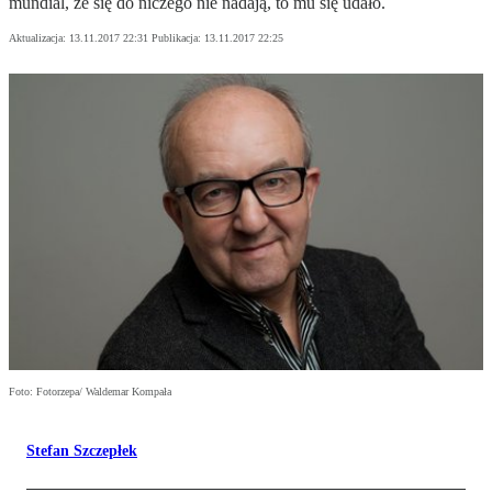
mundial, że się do niczego nie nadają, to mu się udało.
Aktualizacja:
13.11.2017 22:31
Publikacja:
13.11.2017 22:25
Foto: Fotorzepa/ Waldemar Kompała
Stefan Szczepłek