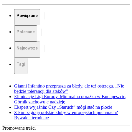
Powiązane
Polecane
Najnowsze
Tagi
Gianni Infantino przeprasza za błędy, ale też ostrzega. „Nie
będzie tolerancji dla ataków”
Eliminacje Ligi Europy. Minimalna porażka w Budapeszcie,
Górnik zachowuje nadzieję
Ekspert wyjaśnia: Czy „Staruch” mógł stać na płocie
Z kim zagrają polskie kluby w europejskich pucharach?
Rywale i terminarz
Promowane treści