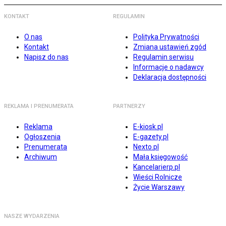
KONTAKT
REGULAMIN
O nas
Polityka Prywatności
Kontakt
Zmiana ustawień zgód
Napisz do nas
Regulamin serwisu
Informacje o nadawcy
Deklaracja dostępności
REKLAMA I PRENUMERATA
PARTNERZY
Reklama
E-kiosk.pl
Ogłoszenia
E-gazety.pl
Prenumerata
Nexto.pl
Archiwum
Mała księgowość
Kancelarierp.pl
Wieści Rolnicze
Życie Warszawy
NASZE WYDARZENIA