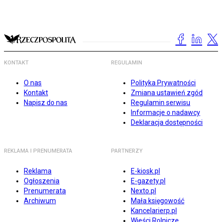
KONTAKT
REGULAMIN
O nas
Polityka Prywatności
Kontakt
Zmiana ustawień zgód
Napisz do nas
Regulamin serwisu
Informacje o nadawcy
Deklaracja dostępności
REKLAMA I PRENUMERATA
PARTNERZY
Reklama
E-kiosk.pl
Ogłoszenia
E-gazety.pl
Prenumerata
Nexto.pl
Archiwum
Mała księgowość
Kancelarierp.pl
Wieści Rolnicze