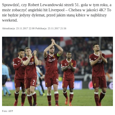
Sprawdzić, czy Robert Lewandowski strzeli 51. gola w tym roku, a
może zobaczyć angielski hit Liverpool – Chelsea w jakości 4K? To
nie będzie jedyny dylemat, przed jakim staną kibice w najbliższy
weekend.
Aktualizacja:
23.11.2017 22:00
Publikacja:
23.11.2017 21:56
Foto: AFP