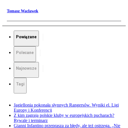
Tomasz Wacławek
Powiązane
Polecane
Najnowsze
Tagi
Jagiellonia pokonała słynnych Rangersów. Wyniki el. Ligi
Europy i Konferencji
Z kim zagrają polskie kluby w europejskich pucharach?
Rywale i terminarz
Gianni Infantino przeprasza za błędy, ale też ostrzega. „Nie