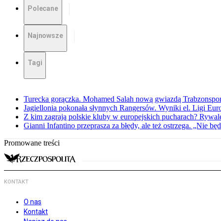
Polecane
Najnowsze
Tagi
Turecka gorączka. Mohamed Salah nową gwiazdą Trabzonspo
Jagiellonia pokonała słynnych Rangersów. Wyniki el. Ligi Eur
Z kim zagrają polskie kluby w europejskich pucharach? Rywale
Gianni Infantino przeprasza za błędy, ale też ostrzega. „Nie będ
Promowane treści
KONTAKT
O nas
Kontakt