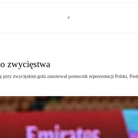
do zwycięstwa
zy zwycięskim golu zanotował pomocnik reprezentacji Polski, Piotr Z