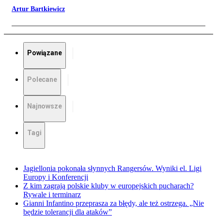
Artur Bartkiewicz
Powiązane
Polecane
Najnowsze
Tagi
Jagiellonia pokonała słynnych Rangersów. Wyniki el. Ligi
Europy i Konferencji
Z kim zagrają polskie kluby w europejskich pucharach?
Rywale i terminarz
Gianni Infantino przeprasza za błędy, ale też ostrzega. „Nie
będzie tolerancji dla ataków”