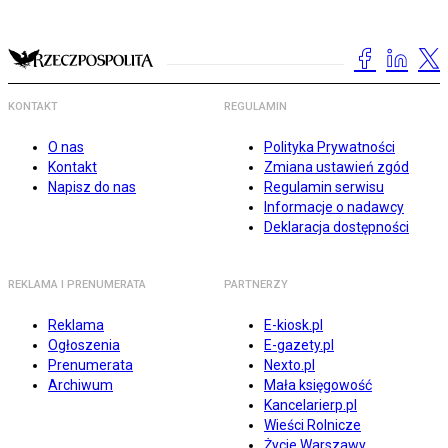
KONTAKT
REGULAMIN
O nas
Polityka Prywatności
Kontakt
Zmiana ustawień zgód
Napisz do nas
Regulamin serwisu
Informacje o nadawcy
Deklaracja dostępności
REKLAMA I PRENUMERATA
PARTNERZY
Reklama
E-kiosk.pl
Ogłoszenia
E-gazety.pl
Prenumerata
Nexto.pl
Archiwum
Mała księgowość
Kancelarierp.pl
Wieści Rolnicze
Życie Warszawy