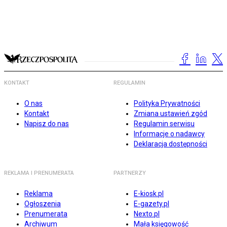
KONTAKT
REGULAMIN
O nas
Polityka Prywatności
Kontakt
Zmiana ustawień zgód
Napisz do nas
Regulamin serwisu
Informacje o nadawcy
Deklaracja dostępności
REKLAMA I PRENUMERATA
PARTNERZY
Reklama
E-kiosk.pl
Ogłoszenia
E-gazety.pl
Prenumerata
Nexto.pl
Archiwum
Mała księgowość