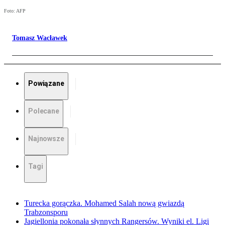
Foto: AFP
Tomasz Wacławek
Powiązane
Polecane
Najnowsze
Tagi
Turecka gorączka. Mohamed Salah nową gwiazdą
Trabzonsporu
Jagiellonia pokonała słynnych Rangersów. Wyniki el. Ligi