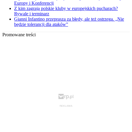
Europy i Konferencji
Z kim zagrają polskie kluby w europejskich pucharach?
Rywale i terminarz
Gianni Infantino przeprasza za błędy, ale też ostrzega. „Nie
będzie tolerancji dla ataków”
Promowane treści