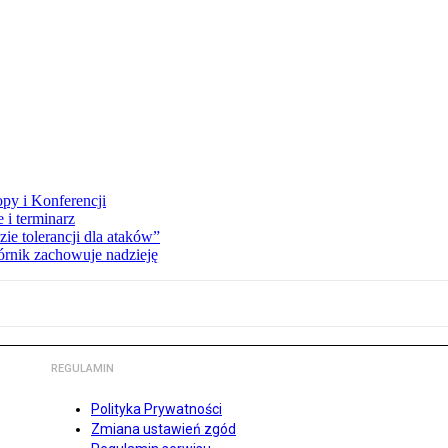
opy i Konferencji
 i terminarz
zie tolerancji dla ataków”
órnik zachowuje nadzieję
REGULAMIN
Polityka Prywatności
Zmiana ustawień zgód