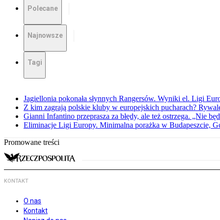
Polecane
Najnowsze
Tagi
Jagiellonia pokonała słynnych Rangersów. Wyniki el. Ligi Eur
Z kim zagrają polskie kluby w europejskich pucharach? Rywale
Gianni Infantino przeprasza za błędy, ale też ostrzega. „Nie będ
Eliminacje Ligi Europy. Minimalna porażka w Budapeszcie, G
Promowane treści
KONTAKT
O nas
Kontakt