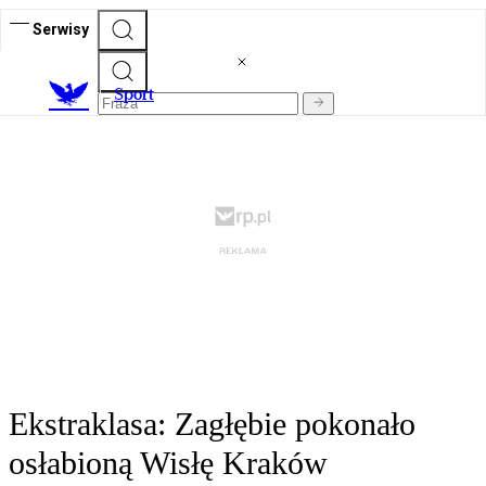
Serwisy
S
port
Ekstraklasa: Zagłębie pokonało
osłabioną Wisłę Kraków