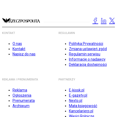
KONTAKT
REGULAMIN
O nas
Polityka Prywatności
Kontakt
Zmiana ustawień zgód
Napisz do nas
Regulamin serwisu
Informacje o nadawcy
Deklaracja dostępności
REKLAMA I PRENUMERATA
PARTNERZY
Reklama
E-kiosk.pl
Ogłoszenia
E-gazety.pl
Prenumerata
Nexto.pl
Archiwum
Mała księgowość
Kancelarierp.pl
Wieści Rolnicze