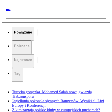
mz
Powiązane
Polecane
Najnowsze
Tagi
Turecka gorączka. Mohamed Salah nową gwiazdą
Trabzonsporu
Jagiellonia pokonała słynnych Rangersów. Wyniki el. Ligi
Europy i Konferencji
Z kim zagrają polskie kluby w europejskich pucharach?